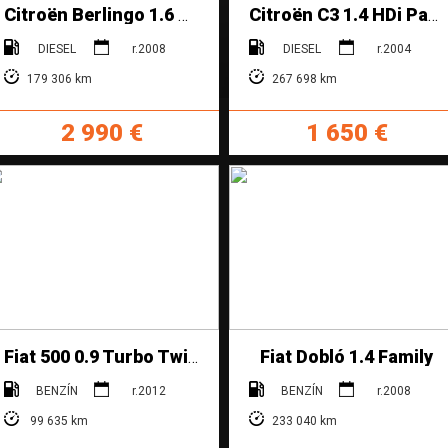
Citroën Berlingo 1.6 HDi 16V Plus
Citroën C3 1.4 HDi Pack
DIESEL
r.2008
DIESEL
r.2004
179 306 km
267 698 km
2 990 €
1 650 €
Fiat Dobló 1.4 Family
Fiat 500 0.9 Turbo Twin Air Plus
BENZÍN
r.2012
BENZÍN
r.2008
99 635 km
233 040 km