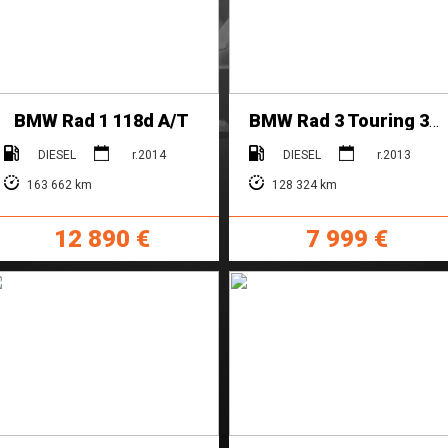
BMW Rad 1 118d A/T
BMW Rad 3 Touring 316d
DIESEL
r.2014
DIESEL
r.2013
163 662 km
128 324 km
12 890 €
7 999 €