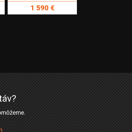
1 590 €
táv?
 pomôžeme.