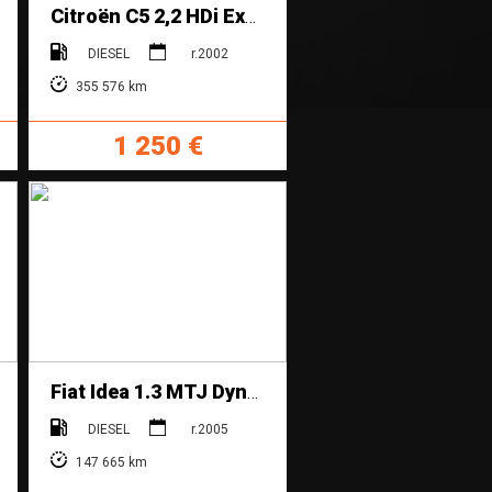
Citroën C5 2,2 HDi Exclusive, 98 KW AUTOMAT
DIESEL
r.2002
355 576 km
1 250 €
Fiat Idea 1.3 MTJ Dynamic
DIESEL
r.2005
147 665 km