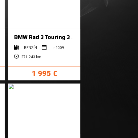
BMW Rad 3 Touring 325i xDrive
BENZÍN
r.2009
271 243 km
1 995 €