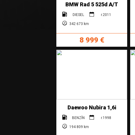
BMW Rad 5 525d A/T
DIESEL
r.2011
342 673 km
8 999 €
Daewoo Nubira 1,6i
BENZÍN
r.1998
194 809 km