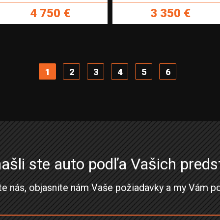
4 750 €
3 350 €
1
2
3
4
5
6
ašli ste auto podľa Vašich preds
te nás, objasnite nám Vaše požiadavky a my Vám